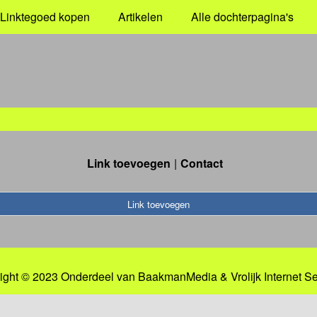
Linktegoed kopen
Artikelen
Alle dochterpagina's
Link toevoegen
Contact
Link toevoegen
ight © 2023 Onderdeel van
BaakmanMedia
&
Vrolijk Internet S